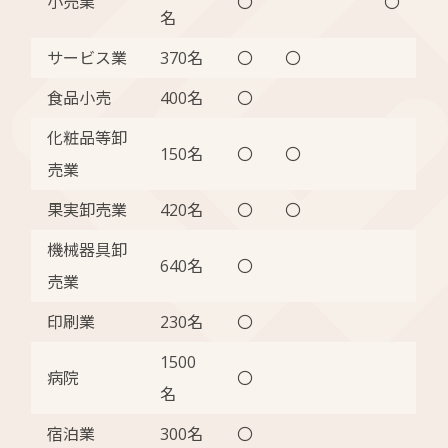
小売業
〇
〇
名
サービス業
370名
〇
〇
食品小売
400名
〇
化粧品等卸
150名
〇
〇
売業
果実卸売業
420名
〇
〇
機械器具卸
640名
〇
売業
印刷業
230名
〇
1500
病院
〇
名
宿泊業
300名
〇