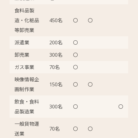
食料品製
造・化粧品
450名
〇
〇
等卸売業
派遣業
200名
〇
卸売業
300名
〇
ガス事業
70名
〇
映像情報企
150名
〇
〇
画制作業
飲食・食料
300名
〇
〇
品製造業
一般貨物運
70名
〇
〇
送業