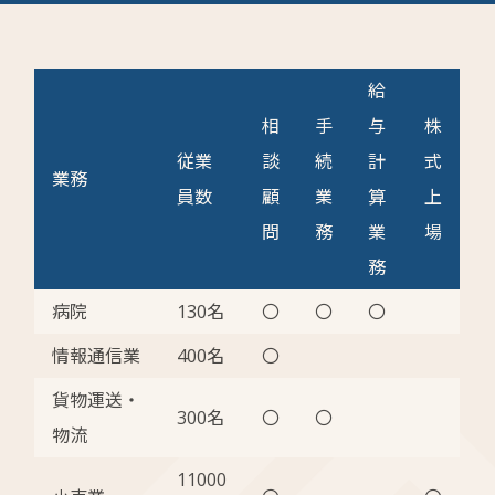
給
相
手
与
株
従業
談
続
計
式
業務
員数
顧
業
算
上
問
務
業
場
務
病院
130名
〇
〇
〇
情報通信業
400名
〇
貨物運送・
300名
〇
〇
物流
11000