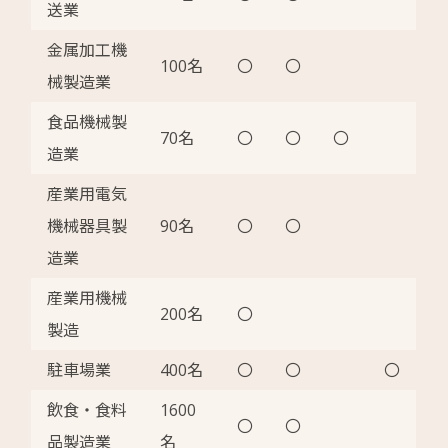
送業
金属加工機
100名
〇
〇
械製造業
食品機械製
70名
〇
〇
〇
造業
産業用電気
機械器具製
90名
〇
〇
造業
産業用機械
200名
〇
製造
駐車場業
400名
〇
〇
〇
飲食・食料
1600
〇
〇
品製造業
名