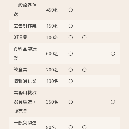
一般旅客運
450名
〇
送
広告制作業
150名
〇
派遣業
100名
〇
〇
食料品製造
600名
〇
〇
業
飲食業
200名
〇
〇
情報通信業
130名
〇
業務用機械
器具製造・
350名
〇
〇
販売業
一般貨物運
80名
〇
〇