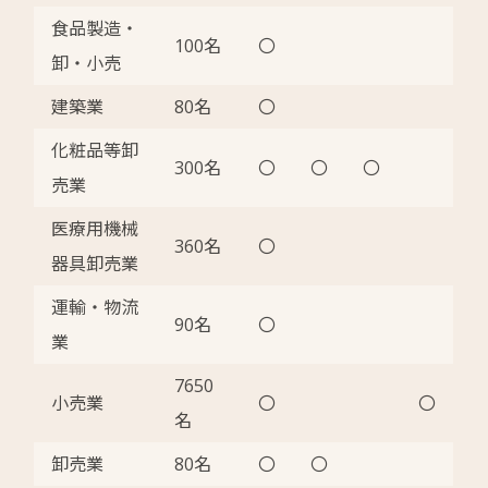
食品製造・
100名
〇
卸・小売
建築業
80名
〇
化粧品等卸
300名
〇
〇
〇
売業
医療用機械
360名
〇
器具卸売業
運輸・物流
90名
〇
業
7650
小売業
〇
〇
名
卸売業
80名
〇
〇