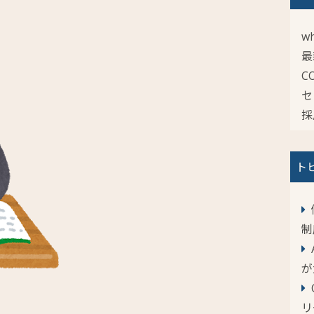
wh
最
C
セ
採
ト
制
が
リ