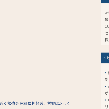
wh
最
C
セ
採
ト
制
が
近く勉強会 家計負担軽減、対案は乏しく
リ