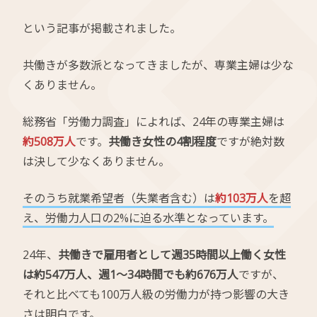
という記事が掲載されました。
共働きが多数派となってきましたが、専業主婦は少な
くありません。
総務省「労働力調査」によれば、24年の専業主婦は
約508万人
です。
共働き女性の4割程度
ですが絶対数
は決して少なくありません。
そのうち就業希望者（失業者含む）は
約103万人
を超
え、労働力人口の2%に迫る水準となっています。
24年、
共働きで雇用者として週35時間以上働く女性
は約547万人、週1～34時間でも約676万人
ですが、
それと比べても100万人級の労働力が持つ影響の大き
さは明白です。