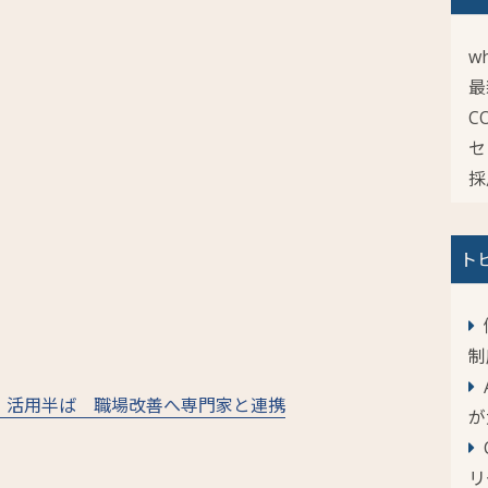
wh
最
C
セ
採
ト
制
ク 活用半ば 職場改善へ専門家と連携
が
リ