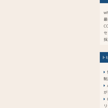
wh
最
C
セ
採
ト
制
が
リ