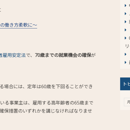
に
アの働き方柔軟に～
リ
者雇用安定法
で、
70歳までの就業機会の確保
が
ト
る場合には、定年は60歳を下回ることができ
ている事業主は、雇用する高年齢者の65歳まで
確保措置のいずれかを講じなければなりませ