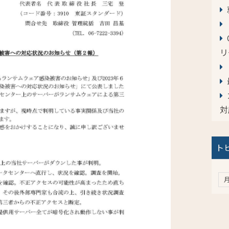
リ
対
ト