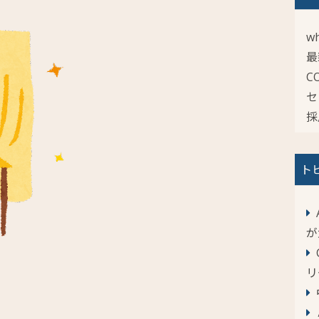
wh
最
C
セ
採
ト
が
リ