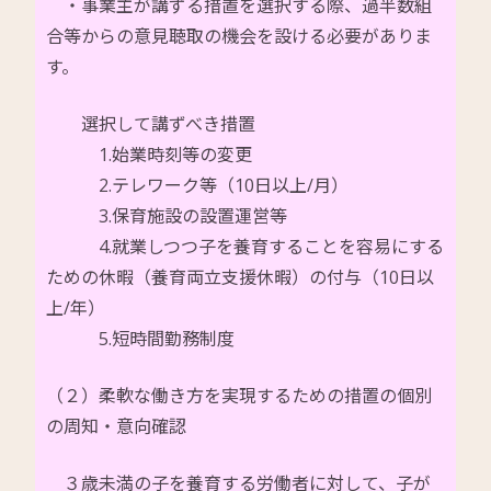
・事業主が講ずる措置を選択する際、過半数組
合等からの意見聴取の機会を設ける必要がありま
す。
選択して講ずべき措置
1.始業時刻等の変更
2.テレワーク等（10日以上/月）
3.保育施設の設置運営等
4.就業しつつ子を養育することを容易にする
ための休暇（養育両立支援休暇）の付与（10日以
上/年）
5.短時間勤務制度
（２）柔軟な働き方を実現するための措置の個別
の周知・意向確認
３歳未満の子を養育する労働者に対して、子が