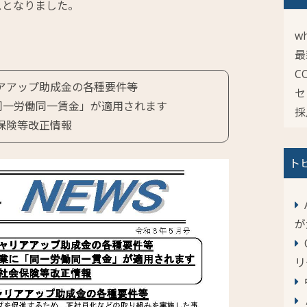
ースとなりました。
wh
最
C
アアップ助成金の各種要件等
セ
同一労働同一賃金」が適用されます
採
保険等改正情報
ト
が
リ